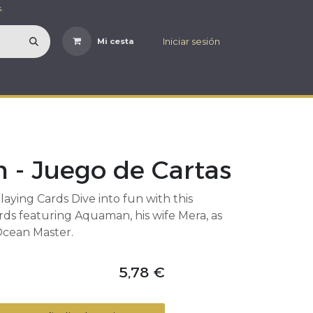
.
Iniciar sesión
Mi cesta
- Juego de Cartas
ying Cards Dive into fun with this
rds featuring Aquaman, his wife Mera, as
 Ocean Master.
5,78
€