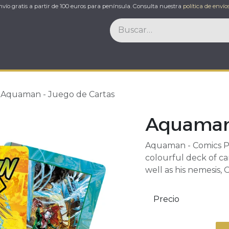
nvío gratis a partir de 100 euros para península. Consulta nuestra
política de envíos
ccesorios
Ofertas
Eventos
Contacto
Aquaman - Juego de Cartas
Aquaman 
Aquaman - Comics Pla
colourful deck of ca
well as his nemesis,
Precio