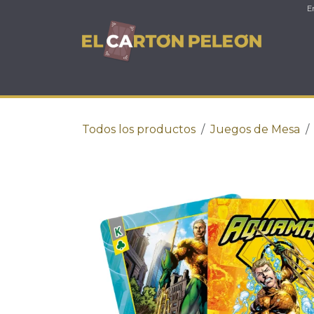
Ir al contenido
E
Juegos de Cartas
Juegos de Mesa
A
Todos los productos
Juegos de Mesa