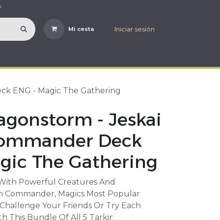
.
Iniciar sesión
Mi cesta
eck ENG - Magic The Gathering
ragonstorm - Jeskai
 Commander Deck
gic The Gathering
 With Powerful Creatures And
 In Commander, Magics Most Popular
 Challenge Your Friends Or Try Each
h This Bundle Of All 5 Tarkir: