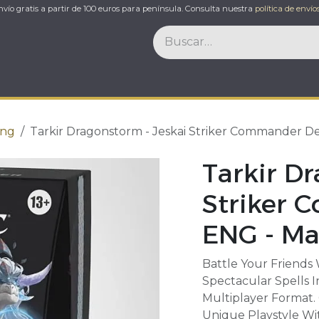
nvío gratis a partir de 100 euros para península. Consulta nuestra
política de envíos
ccesorios
Ofertas
Eventos
Contacto
ing
Tarkir Dragonstorm - Jeskai Striker Commander D
Tarkir D
Striker
ENG - Ma
Battle Your Friends
Spectacular Spells
Multiplayer Format.
Unique Playstyle Wit