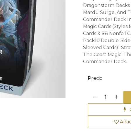
Dragonstorm Decks Ab
Mardu Surge, And T
Commander Deck Inc
Magic Cards (Styles 
Cards & 98 Nonfoil 
Pack10 Double-Side
Sleeved Cards)1 Str
The Coast Magic: Th
Commander Deck.
Precio
C
Añad