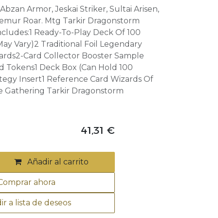
zan Armor, Jeskai Striker, Sultai Arisen,
emur Roar. Mtg Tarkir Dragonstorm
ludes:1 Ready-To-Play Deck Of 100
May Vary)2 Traditional Foil Legendary
Cards2-Card Collector Booster Sample
d Tokens1 Deck Box (Can Hold 100
ategy Insert1 Reference Card Wizards Of
e Gathering Tarkir Dragonstorm
41,31
€
Añadir al carrito
omprar ahora
ir a lista de deseos